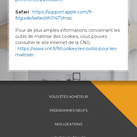
Safari
:
https://support.apple.com/fr-
fr/guide/safari/sfri11471/mac
Pour de plus amples informations concernant les
outils de maîtrise des cookies, vous pouvez
consulter le site internet de la CNIL
:
https://www.cnil.fr/fr/cookies-les-outils-pour-les-
maitriser
.
VOUS ÊTES ACHETEUR
PROGRAMMES NEUFS
NOS LOCATIONS