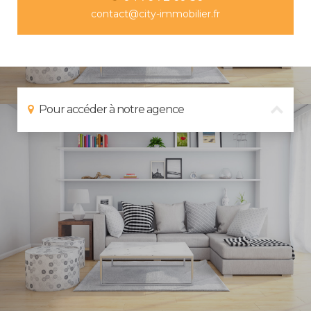
contact@city-immobilier.fr
Pour accéder à notre agence
Depuis Grenoble :
Prendre A41 direction Chambéry. Sorti n° 24 Albertville
Brignoud vous êtes sur la D10 Au rond-point continuer tout
droit direction Brignoud centre Au feu prendre à droite
continuer sur 200 mètres L’agence CITY IMMOBILIER se situe
sur votre gauche.
Depuis Chambéry :
Prendre A41 direction Grenoble. Sorti n° 24 Crolles, Saint Ismier,
Villard Bonnot vous êtes sur la D10 Au 1er rond-point faire demi-
tour direction Brignoud Au 2ème rond-point continuer tout
droit direction Brignoud centre Au feu prendre à droite
continuer sur 200 mètres L’agence CITY IMMOBILIER se situe
sur votre gauche.