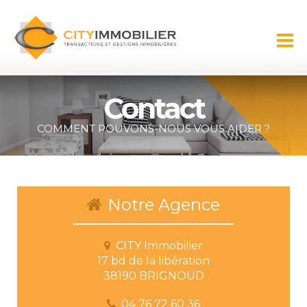
Aller au
contenu
CITY
principal
IMMOBILIER
Contact
COMMENT POUVONS-NOUS VOUS AIDER ?
Notre Agence
CITY Immobilier
17 bd de la libération
38190 BRIGNOUD
04 76 72 60 36