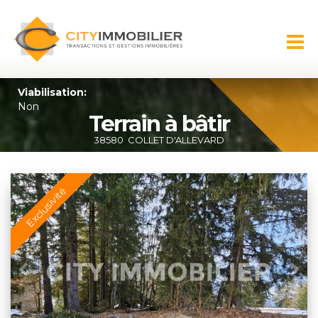
Aller au
contenu
CITY
principal
IMMOBILIER
Viabilisation:
Non
Terrain à bâtir
38580
COLLET D'ALLEVARD
Exclusivité