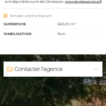
sont disponibles sur le site Géorisques :
www.georisques.gouv.fr
Simuler votre emprunt
SUPERFICIE
660,00 m²
VIABILISATION
Non
Contacter l’agence
Nom
*
Prénom
*
Téléphone